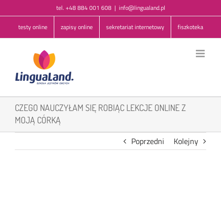
Przejdź
tel. +48 884 001 608
|
info@lingualand.pl
do
testy online
zapisy online
sekretariat internetowy
fiszkoteka
zawartości
CZEGO NAUCZYŁAM SIĘ ROBIĄC LEKCJE ONLINE Z
MOJĄ CÓRKĄ
Poprzedni
Kolejny
Pokaż
większy
obrazek