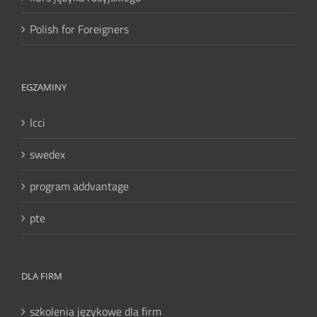
Polish for Foreigners
EGZAMINY
lcci
swedex
program addvantage
pte
DLA FIRM
szkolenia językowe dla firm