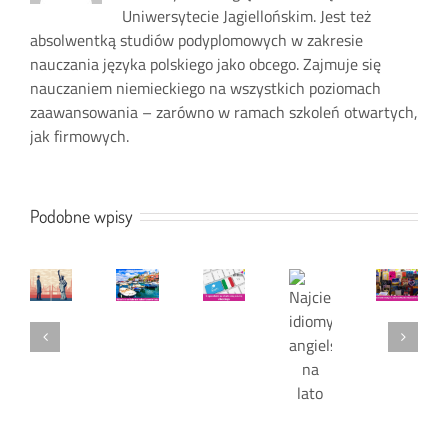
Uniwersytecie Jagiellońskim. Jest też
absolwentką studiów podyplomowych w zakresie
nauczania języka polskiego jako obcego. Zajmuje się
nauczaniem niemieckiego na wszystkich poziomach
zaawansowania – zarówno w ramach szkoleń otwartych,
jak firmowych.
LIBRI
E
Podobne wpisy
ROMANZI
Angielski
ITALIANI
5
brytyjski
Włoskie
DA
sposobów
czy
seriale
LEGGERE
na
Najciekawsze
amerykański
na
czyli
skuteczną
idiomy
–
zakończenie
KSIĄŻKI
naukę
angielskie
który
lata
I
włoskiego
na
wybrać?
POWIEŚCI,
lato