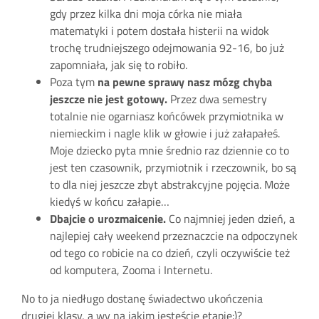
gdy przez kilka dni moja córka nie miała
matematyki i potem dostała histerii na widok
trochę trudniejszego odejmowania 92-16, bo już
zapomniała, jak się to robiło.
Poza tym
na pewne sprawy nasz mózg chyba
jeszcze nie jest gotowy.
Przez dwa semestry
totalnie nie ogarniasz końcówek przymiotnika w
niemieckim i nagle klik w głowie i już załapałeś.
Moje dziecko pyta mnie średnio raz dziennie co to
jest ten czasownik, przymiotnik i rzeczownik, bo są
to dla niej jeszcze zbyt abstrakcyjne pojęcia. Może
kiedyś w końcu załapie…
Dbajcie o urozmaicenie.
Co najmniej jeden dzień, a
najlepiej cały weekend przeznaczcie na odpoczynek
od tego co robicie na co dzień, czyli oczywiście też
od komputera, Zooma i Internetu.
No to ja niedługo dostanę świadectwo ukończenia
drugiej klasy, a wy na jakim jesteście etapie:)?