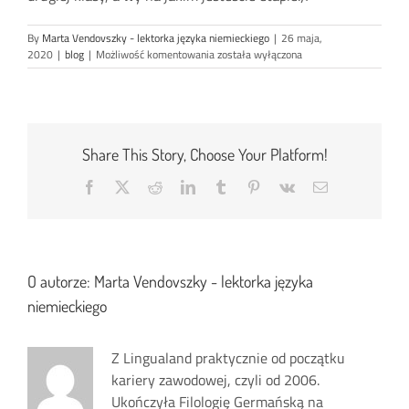
By
Marta Vendovszky - lektorka języka niemieckiego
|
26 maja,
CZEGO
2020
|
blog
|
Możliwość komentowania
została wyłączona
NAUCZYŁAM
SIĘ
ROBIĄC
LEKCJE
ONLINE
Z
Share This Story, Choose Your Platform!
MOJĄ
CÓRKĄ
Facebook
X
Reddit
LinkedIn
Tumblr
Pinterest
Vk
Email
O autorze:
Marta Vendovszky - lektorka języka
niemieckiego
Z Lingualand praktycznie od początku
kariery zawodowej, czyli od 2006.
Ukończyła Filologię Germańską na