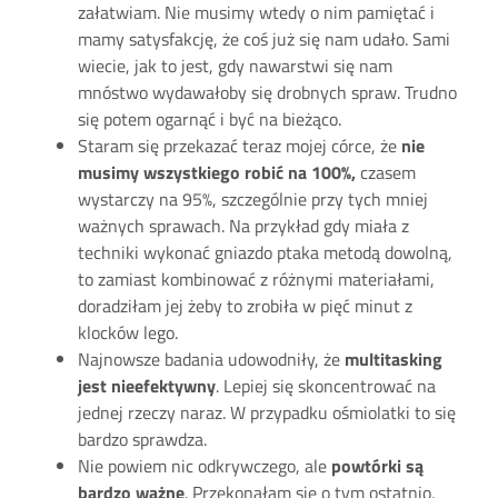
załatwiam. Nie musimy wtedy o nim pamiętać i
mamy satysfakcję, że coś już się nam udało. Sami
wiecie, jak to jest, gdy nawarstwi się nam
mnóstwo wydawałoby się drobnych spraw. Trudno
się potem ogarnąć i być na bieżąco.
Staram się przekazać teraz mojej córce, że
nie
musimy wszystkiego robić na 100%,
czasem
wystarczy na 95%, szczególnie przy tych mniej
ważnych sprawach. Na przykład gdy miała z
techniki wykonać gniazdo ptaka metodą dowolną,
to zamiast kombinować z różnymi materiałami,
doradziłam jej żeby to zrobiła w pięć minut z
klocków lego.
Najnowsze badania udowodniły, że
multitasking
jest nieefektywny
. Lepiej się skoncentrować na
jednej rzeczy naraz. W przypadku ośmiolatki to się
bardzo sprawdza.
Nie powiem nic odkrywczego, ale
powtórki są
bardzo ważne
. Przekonałam się o tym ostatnio,