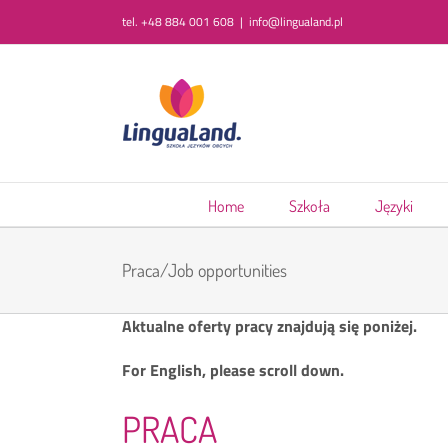
Przejdź
tel. +48 884 001 608
|
info@lingualand.pl
do
zawartości
Home
Szkoła
Języki
Praca/Job opportunities
Aktualne oferty pracy znajdują się poniżej.
For English, please scroll down.
PRACA