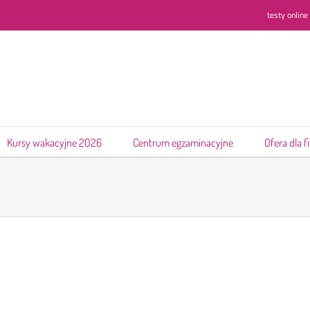
testy online
Kursy wakacyjne 2026
Centrum egzaminacyjne
Ofera dla f