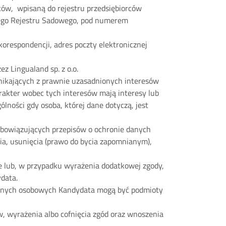
ków, wpisaną do rejestru przedsiębiorców
wego Rejestru Sadowego, pod numerem
korespondencji, adres poczty elektronicznej
z Lingualand sp. z o.o.
ynikających z prawnie uzasadnionych interesów
arakter wobec tych interesów mają interesy lub
ności gdy osoba, której dane dotyczą, jest
obowiązujących przepisów o ochronie danych
a, usunięcia (prawo do bycia zapomnianym),
ce lub, w przypadku wyrażenia dodatkowej zgody,
ydata.
danych osobowych Kandydata mogą być podmioty
w, wyrażenia albo cofnięcia zgód oraz wnoszenia