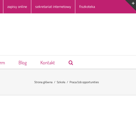
zapisy online
sekretariat internetowy
fiszkoteka
irm
Blog
Kontakt
Strona główna
Szkoła
Praca/Job opportunities