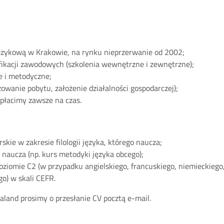
językową w Krakowie, na rynku nieprzerwanie od 2002;
ikacji zawodowych (szkolenia wewnętrzne i zewnętrzne);
 i metodyczne;
owanie pobytu, założenie działalności gospodarczej);
płacimy zawsze na czas.
skie w zakresie filologii języka, którego naucza;
 naucza (np. kurs metodyki języka obcego);
iomie C2 (w przypadku angielskiego, francuskiego, niemieckiego, 
o) w skali CEFR.
land prosimy o przesłanie CV pocztą e-mail.