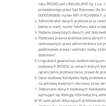
roku (RODO) jest LINGUALAND Sp. z o.o. z
prowadzonego przez Sąd Rejonowy dla Kr
0000594808, numer NIP: 6762499047, o k
Administrator danych przetwarza w celach 
(adres e-mail), numer telefonu, data urodz
Podanie powyższych danych jest dobrowolne
Podstawa prawna przetwarzania danych to 
realizowanych przez administratora lub pr
podstawowe prawa i wolności osoby, które
dzieckiem.”
Lingualand gwarantuje osobom biorącym ud
osobowych (RODO), w ramach których Kand
ograniczenia przetwarzania, prawo do prz
Dane osobowe Kandydata będą przetwarzane
na potrzeby kolejnych rekrutacji przez ok
Odbiorcami danych osobowych Kandydata 
zajmujące się obsługą informatyczną admi
W razie pytań dotyczących przetwarzania 
sprzeciwów, zapraszamy do biura Linguala