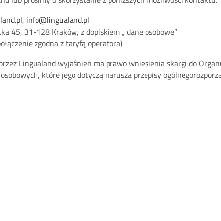
land.pl
,
info@lingualand.pl
licka 45, 31-128 Kraków, z dopiskiem „ dane osobowe”
ołączenie zgodna z taryfą operatora)
h przez Lingualand wyjaśnień ma prawo wniesienia skargi do Org
osobowych, które jego dotyczą narusza przepisy ogólnegorozporz