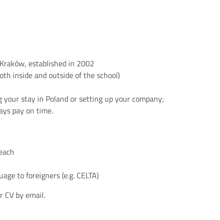
 Kraków, established in 2002
oth inside and outside of the school)
ng your stay in Poland or setting up your company;
ays pay on time.
teach
uage to foreigners (e.g. CELTA)
r CV by email.