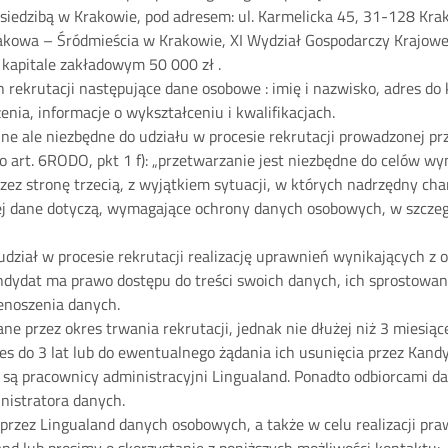
 siedzibą w Krakowie, pod adresem: ul. Karmelicka 45, 31-128 Kra
akowa – Śródmieścia w Krakowie, XI Wydział Gospodarczy Krajo
apitale zakładowym 50 000 zł .
rekrutacji następujące dane osobowe : imię i nazwisko, adres do 
enia, informacje o wykształceniu i kwalifikacjach.
 ale niezbędne do udziału w procesie rekrutacji prowadzonej prze
art. 6RODO, pkt 1 f): „przetwarzanie jest niezbędne do celów w
zez stronę trzecią, z wyjątkiem sytuacji, w których nadrzędny ch
j dane dotyczą, wymagające ochrony danych osobowych, w szczegól
ział w procesie rekrutacji realizację uprawnień wynikających z 
ydat ma prawo dostępu do treści swoich danych, ich sprostowani
enoszenia danych.
 przez okres trwania rekrutacji, jednak nie dłużej niż 3 miesią
res do 3 lat lub do ewentualnego żądania ich usunięcia przez Kand
są pracownicy administracyjni Lingualand. Ponadto odbiorcami 
nistratora danych.
przez Lingualand danych osobowych, a także w celu realizacji pra
nd lub prosimy o skorzystanie z poniższych możliwości kontaktu: