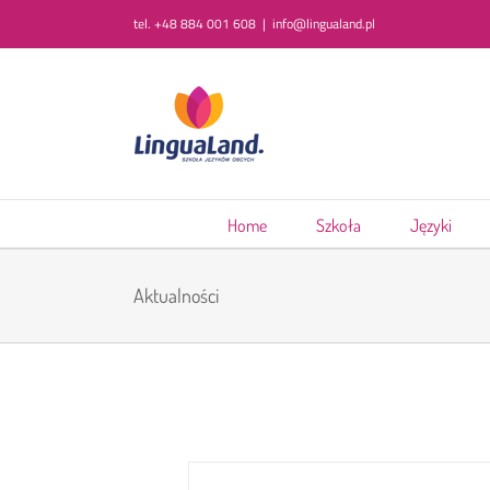
Przejdź
tel. +48 884 001 608
|
info@lingualand.pl
do
zawartości
Home
Szkoła
Języki
Aktualności