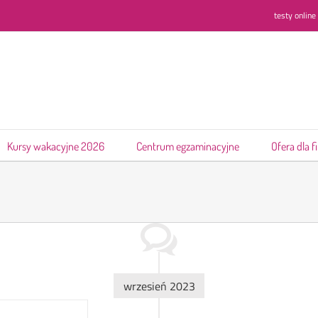
testy online
Kursy wakacyjne 2026
Centrum egzaminacyjne
Ofera dla f
wrzesień 2023