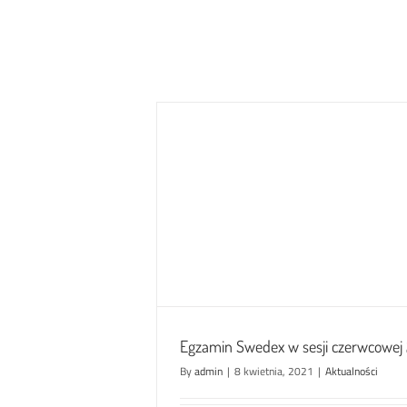
 czerwcowej 2021
i
Egzamin Swedex w sesji czerwcowej
By
admin
|
8 kwietnia, 2021
|
Aktualności