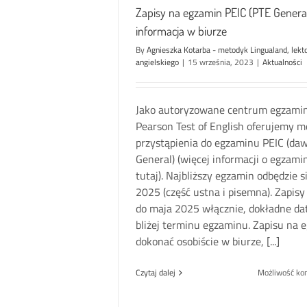
Zapisy na egzamin PEIC (PTE General)
informacja w biurze
By
Agnieszka Kotarba - metodyk Lingualand, lekt
angielskiego
|
15 września, 2023
|
Aktualności
Jako autoryzowane centrum egzami
Pearson Test of English oferujemy m
przystąpienia do egzaminu PEIC (daw
General) (więcej informacji o egzami
tutaj). Najbliższy egzamin odbędzie 
2025 (część ustna i pisemna). Zapis
do maja 2025 włącznie, dokładne d
bliżej terminu egzaminu. Zapisu na
dokonać osobiście w biurze, [...]
Czytaj dalej
Możliwość k