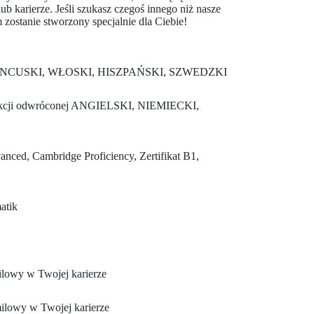
arierze. Jeśli szukasz czegoś innego niż nasze
ostanie stworzony specjalnie dla Ciebie!
ANCUSKI, WŁOSKI, HISZPAŃSKI, SZWEDZKI
lekcji odwróconej ANGIELSKI, NIEMIECKI,
ced, Cambridge Proficiency, Zertifikat B1,
atik
owy w Twojej karierze
owy w Twojej karierze