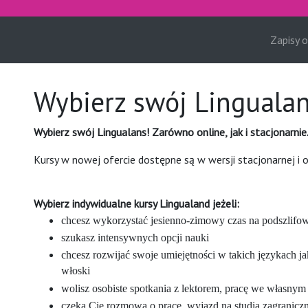
Zapisy o
Wybierz swój Linguala
Wybierz swój Lingualans! Zarówno online, jak i stacjonarnie
Kursy w nowej ofercie dostępne są w wersji stacjonarnej i o
Wybierz indywidualne kursy Lingualand jeżeli:
chcesz wykorzystać jesienno-zimowy czas na podszlifow
szukasz intensywnych opcji nauki
chcesz rozwijać swoje umiejętności w takich językach jak:
włoski
wolisz osobiste spotkania z lektorem, pracę we własnym
czeka Cię rozmowa o pracę, wyjazd na studia zagranicz