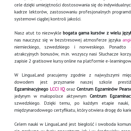
cele dzięki umiejętności dostosowania się do indywidualny
kadrze lektorów, zastosowaniu profesjonalnych program
systemowi ciągłej kontroli jakości.
Nasz atut to niezwykle
bogata gama kursów z wielu jęz
nas nauczysz się w bezstresowej atmosferze języka
angi
niemieckiego, szwedzkiego i norweskiego. Ponadt
atrakcyjnych bonusów, m.in. wszyscy nasi Słuchacze korzy
zapisie 2 gratisowe kursy online na platformie e-learningo
W LinguaLand pracujemy zgodnie z najwyższymi międ
dowodem jest przyznanie naszej szkole pres
Egzaminacyjnego
LCCI IQ
oraz
Centrum Egzaminów Pearso
jedynym w małopolsce aktywnym
Centrum Egzamina
szwedzkiego. Dzięki temu, po każdym etapie nauki,
międzynarodowego certyfikatu, który otwiera drogę do karier
Celem nauki w LinguaLand jest biegłość i swoboda komun