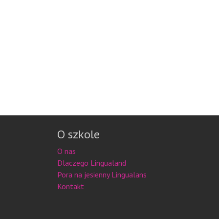
O szkole
O nas
Dlaczego Lingualand
Pora na jesienny Lingualans
Kontakt