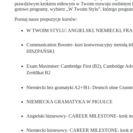
prawdziwym krokiem milowym w Twoim rozwoju osobistym lub k
gotowe programy, wybierz „W Twoim Stylu”, którego program z
Poznaj nasze propozycje kursów:
W TWOIM STYLU: ANGIELSKI, NIEMIECKI, FR
Communication Booster- kurs konwersacyjny metodą 
HISZPAŃSKI
Exam Maximiser: Cambridge First (B2), Cambridge Advan
Zertifikat B2
Niemiecki bez gramatyki A2+/B1- Deutsch ohne Gramm
NIEMIECKA GRAMATYKA W PIGUŁCE
Angielski biznesowy- CAREER MILESTONE- krok mil
Niemiecki biznesowy- CAREER MILESTONE- krok mil