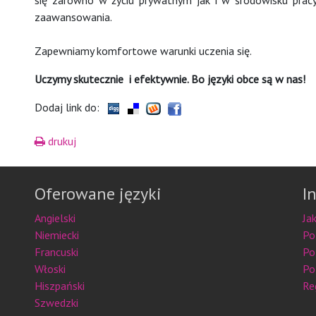
się zarówno w życiu prywatnym jak i w środowisku prac
zaawansowania.
Zapewniamy komfortowe warunki uczenia się.
Uczymy skutecznie i efektywnie. Bo języki obce są w nas!
Dodaj link do:
drukuj
Oferowane języki
I
Angielski
Ja
Niemiecki
Po
Francuski
Po
Włoski
Po
Hiszpański
Re
Szwedzki