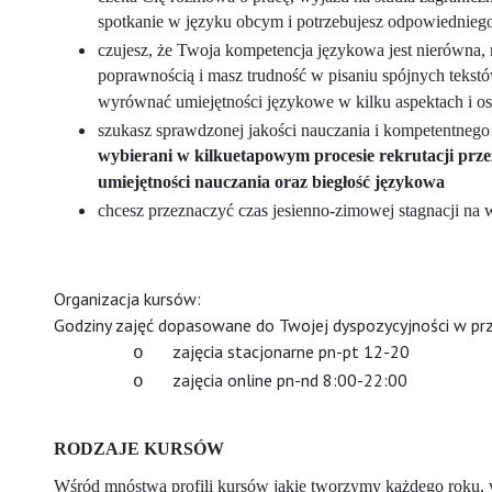
spotkanie w języku obcym i potrzebujesz odpowiednieg
czujesz, że Twoja kompetencja językowa jest nierówna, np
poprawnością i masz trudność w pisaniu spójnych tekstó
wyrównać umiejętności językowe w kilku aspektach i o
szukasz sprawdzonej jakości nauczania i kompetentnego
wybierani w kilkuetapowym procesie rekrutacji prz
umiejętności nauczania oraz biegłość językowa
chcesz przeznaczyć czas jesienno-zimowej stagnacji na
Organizacja kursów:
Godziny zajęć dopasowane do Twojej dyspozycyjności w prz
zajęcia stacjonarne pn-pt 12-20
o
zajęcia online pn-nd 8:00-22:00
o
RODZAJE KURSÓW
Wśród mnóstwa profili kursów jakie tworzymy każdego roku, wy