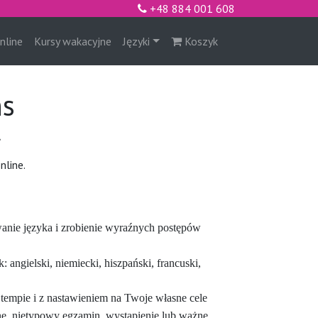
+48 884 001 608
nline
Kursy wakacyjne
Języki
Koszyk
ns
.
nline.
anie języka i zrobienie wyraźnych postępów
 angielski, niemiecki, hiszpański, francuski,
 tempie i z nastawieniem na Twoje własne cele
ne, nietypowy egzamin, wystąpienie lub ważne