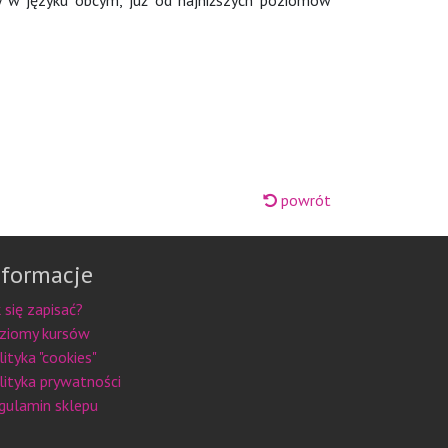
y w języku obcym, już od najniższych poziomów
powrót
nformacje
k się zapisać?
ziomy kursów
lityka "cookies"
lityka prywatności
gulamin sklepu