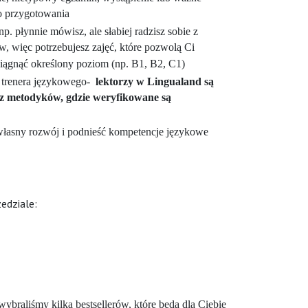
o przygotowania
. płynnie mówisz, ale słabiej radzisz sobie z
w, więc potrzebujesz zajęć, które pozwolą Ci
siągnąć określony poziom (np. B1, B2, C1)
 trenera językowego-
lektorzy w Lingualand są
ez metodyków, gdzie weryfikowane są
 własny rozwój i podnieść kompetencje językowe
edziale:
braliśmy kilka bestsellerów, które będą dla Ciebie