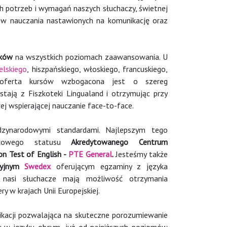
ch potrzeb i wymagań naszych słuchaczy, świetnej
ów nauczania nastawionych na komunikację oraz
yków
na wszystkich poziomach zaawansowania. U
elskiego
, hiszpańskiego, włoskiego, francuskiego,
o oferta kursów wzbogacona jest o szereg
stają z Fiszkoteki Lingualand i otrzymując przy
wej wspierającej nauczanie face-to-face.
zynarodowymi standardami. Najlepszym tego
tiżowego statusu
Akredytowanego Centrum
n Test of English -
PTE General
.
Jesteśmy także
cyjnym
Swedex
oferującym egzaminy z języka
 nasi słuchacze mają możliwość otrzymania
y w krajach Unii Europejskiej.
ikacji pozwalająca na skuteczne porozumiewanie