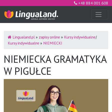
+48 884 001 608
Lingualand.pl
»
zapisy online
»
Kursy indywidualne
|
Kursy indywidualne
»
NIEMIECKI
NIEMIECKA GRAMATYKA
W PIGUŁCE