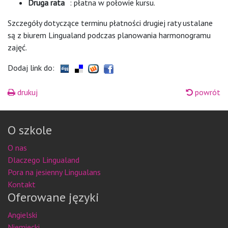
Druga rata
: płatna w połowie kursu.
Szczegóły dotyczące terminu płatności drugiej raty ustalane
są z biurem Lingualand podczas planowania harmonogramu
zajęć.
Dodaj link do:
drukuj
powrót
O szkole
O nas
Dlaczego Lingualand
Pora na jesienny Lingualans
Kontakt
Oferowane języki
Angielski
Niemiecki